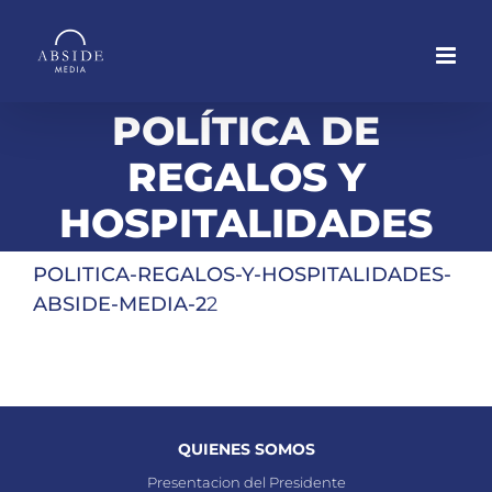
Saltar
al
contenido
POLÍTICA DE
REGALOS Y
HOSPITALIDADES
POLITICA-REGALOS-Y-HOSPITALIDADES-
ABSIDE-MEDIA-2
2
QUIENES SOMOS
Presentacion del Presidente