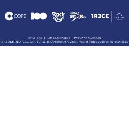
Aviso Legal
|
Política de cookies
|
Política de privacidad
© ABSIDE MEDIA, S.L., C.I.F. B01793181. C/ Alfonso XI, 4. 28014, Madrid. Todos los derechos reservados.