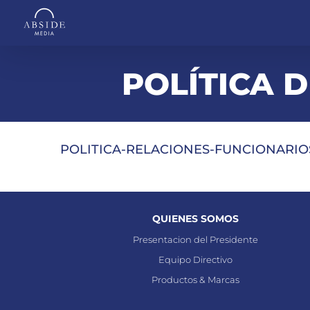
Saltar
al
contenido
POLÍTICA 
POLITICA-RELACIONES-FUNCIONARIO
QUIENES SOMOS
Presentacion del Presidente
Equipo Directivo
Productos & Marcas