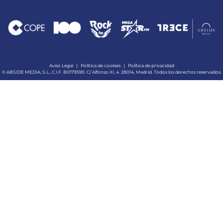
Aviso Legal
|
Política de cookies
|
Política de privacidad
© ABSIDE MEDIA, S.L., C.I.F. B01793181. C/ Alfonso XI, 4. 28014, Madrid. Todos los derechos reservados.